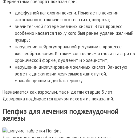
Ферментный препарат показан при:
диффузной патологии печени. Помогает в лечении
алкогольного, токсического гепатита, цирроза;
значительной потере желчных кислот. Этот процесс
особенно касается тех, у кого был ранее удален желчный
пузырь;
нарушении нейрогуморальной регуляции в процессе
желчеобразования. К таким состояниям относят гастрит в
хронической форме, дуоденит и холецистит;
нарушении циркулирования желчных кислот. Зачастую
ведет к дискинезии желчевыводящих путей,
мальабсорбции и дисбактериозу.
Назначается как взрослым, так и детям старше 3 лет.
Дозировка подбирается врачом исходя из показаний.
Пепфиз для лечения поджелудочной
железы
Для поддержания работы пищеварительного тракта