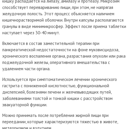
кишку распадается на липазу, амилазу и протеазу. Микрозим
способствует перевариванию пищи, при этом, не напрягая
желудочную полость. Этот процесс объясняется наличием
кишечнорастворимой оболочки. Внутри капсулы располагаются
гранулы в виде минимикросфер. Эффект после приема таблетки
наступает через 30-40 минут.
Включается в состав заместительной терапии при
панкреатической недостаточности на фоне муковисцидоза,
хронического воспаления органа, разрастания опухоли или рака
поджелудочной железы, оперативного вмешательства с
удалением части органа.
Используется при симптоматическом лечении хронического
гастрита с пониженной кислотностью, функциональной
диспепсией, болезнями печени и желчевыводящих путей,
заболеваниями толстой и тонкой кишки с расстройством
эвакуаторной функции.
Можно принимать после потребления жирной пищи при
переедании, которые характеризуются тяжестью в животе,
метеоризмом и вздутием.